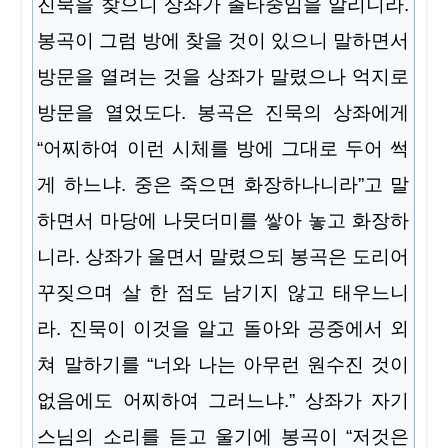
진묵을 찾으니 상좌가 출타중임을 알리니라.
봉곡이 그럼 방에 찾을 것이 있으니 말하면서
방문을 열려는 것을 상좌가 말렸으나 억지로
방문을 열었도다. 봉곡은 진묵의 상좌에게
“어찌하여 이런 시체를 방에 그대로 두어 썩
게 하느냐. 중은 죽으면 화장하나니라”고 말
하면서 마당에 나뭇더미를 쌓아 놓고 화장하
니라. 상좌가 울면서 말렸으되 봉곡은 도리어
꾸짖으며 살 한 점도 남기지 않고 태우느니
라. 진묵이 이것을 알고 돌아와 공중에서 외
쳐 말하기를 “너와 나는 아무런 원수진 것이
없음에도 어찌하여 그러느냐.” 상좌가 자기
스님의 소리를 듣고 울기에 봉곡이 “저것은