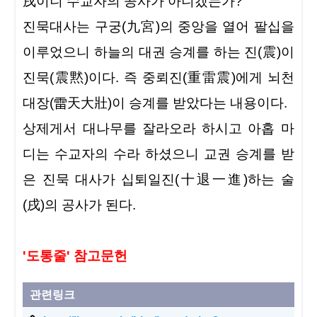
戌이니 수교자의 공사가 아니겠는가?
진묵대사는 구궁(九宮)의 중앙을 열어 팔십을
이루었으니 하늘의 대권 승계를 하는 진(震)이
진묵(震黙)이다. 즉 중뢰진(重雷震)에게 뇌천
대장
(雷天大壯)
이 승계를 받았다는 내용이다.
상제게서 대나무를 잘라오라 하시고 아홉 마
디는 수교자의 수라 하셨으니 교권 승계를 받
은 진묵 대사가 십퇴일진(十退一進)하는 술
(戌)의 공사가 된다.
'도통줄' 참고문헌
관련링크