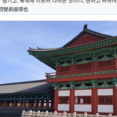
 생기고, 북쪽에 이르러 다하는 것이니, 변하고 바뀌어
謂
變易循環也