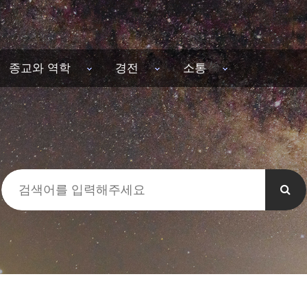
종교와 역학
경전
소통