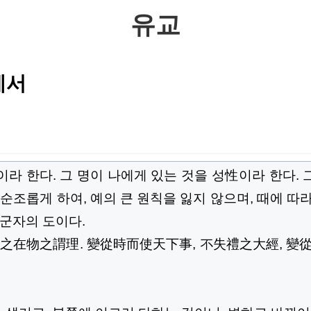
유교
세서
라 한다. 그 명이 나에게 있는 것을 성性이라 한다. 
 순조롭게 하여, 예의 큰 원칙을 잃지 않으며, 때에 
 군자의 도이다.
之
在物之
謂理. 變從時而使天下事, 不失禮之大經,
變