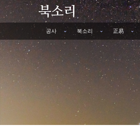
공사
북소리
正易