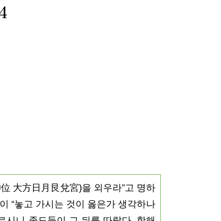
位 大方日月艮兌宮)을 외우라”고 명하
찬이 “놓고 가시는 것이 옳은가 생각하나
르시니 종도들이 그 뒤를 따랐다. 항해