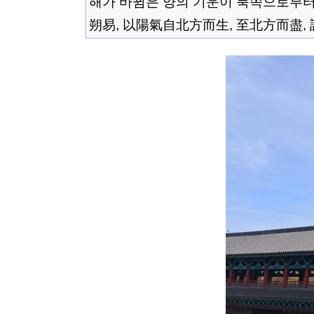
해가 바뀜은 양의 기운이 북쪽
으로부터
朔易, 以陽氣自北方而生,
至
北方而盡,