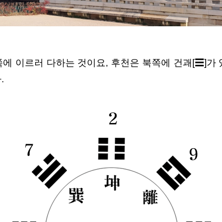
에 이르러 다하는 것이요, 후천은 북쪽에 건괘[☰]가
.