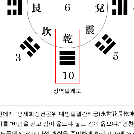
정역팔괘도
선에게 “영세화장건곤위 대방일월간태궁(永世花長乾坤
 “바람을 걷고 감이 옳으냐 놓고 감이 옳으냐.” 광
도들에게 오매 다섯 개씩을 준비하게 하시고 배에 오