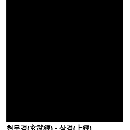
​현무경(玄武經) - 상경(上經)