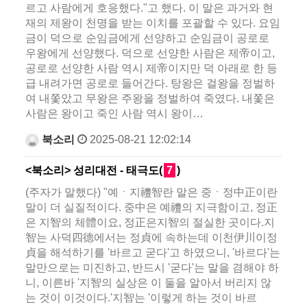
르고 사람에게 호응했다."고 했다. 이 말은 과거와 현
재의 제왕이 천명을 받는 이치를 포괄할 수 있다. 요임
금이 덕으로 순임금에게 선양하고 순임금이 공로로
우왕에게 선양했다. 덕으로 선양한 사람은 제帝이고,
공로로 선양한 사람 역시 제帝이지만 덕 아래로 한 등
급 내려가면 공로로 들어간다. 탕왕은 걸왕을 정벌하
여 내쫓았고 무왕은 주왕을 정벌하여 죽였다. 내쫓은
사람은 왕이고 죽인 사람 역시 왕이…
북소리
2025-08-21 12:02:14
<북소리> 성리대전 - 태극도(
7
)
(주자가 말했다) "예ㆍ지禮智란 말은 중ㆍ정中正이란
말이 더 실질적이다. 중中은 예禮의 지극함이고, 정正
은 지智의 체體이요, 정正은지智의 절실한 곳이다.지
智는 사덕四德에서는 정貞에 속하는데 이천伊川이정
貞을 해석하기를 '바르고 굳다'고 하였으니, '바르다'는
말만으로는 미진하고, 반드시 '굳다'는 말을 겸해야 하
니, 이른바 '지智의 실상은 이 둘을 알아서 버리지 않
는 것이 이것이다.'지智는 '이렇게 하는 것이 바르