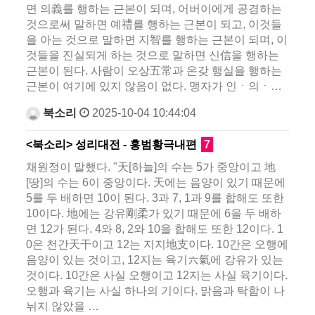
면 의義를 행하는 근본이 되며, 어버이에게 공경하는
것으로써 말하면 예禮를 행하는 근본이 되고, 이것들
을 아는 것으로 말하면 지智를 행하는 근본이 되며, 이
것들을 진실되게 하는 것으로 말하면 신信을 행하는
근본이 된다. 사람이 오상五常과 온갖 행실을 행하는
근본이 여기에 있지 않음이 없다. 맹자가 인ㆍ의ㆍ…
북소리
2025-10-04 10:44:04
<북소리> 성리대전 - 홍범황극내편
7
채원정이 말했다. "天[하늘]의 수는 5가 중앙이고 地
[땅]의 수는 6이 중앙이다. 天에는 음양이 있기 때문에
5를 두 배하면 10이 된다. 3과 7, 1과 9를 합해도 또한
10이다. 地에는 강유剛柔가 있기 때문에 6을 두 배하
면 12가 된다. 4와 8, 2와 10을 합해도 또한 12이다. 1
0은 천간天干이고 12는 지지地支이다. 10간은 오행에
음양이 있는 것이고, 12지는 육기六氣에 강유가 있는
것이다. 10간은 사실 오행이고 12지는 사실 육기이다.
오행과 육기는 사실 하나의 기이다. 맑음과 탁함이 나
뉘지 않았을 …