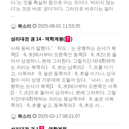
다.'는 것을 확실히 참으로 아는 것이다. '버리지 않는
다'는 것은 바로 '굳다'이다. 그러므로 바르다는 말이
…
북소리
2025-08-01 11:53:35
성리대전 권 14 - 역학계몽(
7
)
사재 옹씨가 말했다."「하도」는 운행하는 순서가 북
쪽[1ㆍ6, 水]에서부터 오른쪽인 동쪽[3ㆍ8, 木]으로 돌
아서 상생하니, 본래 그러한다. 그렇지만 대대對待하
는 자리는 북쪽의1ㆍ6, 水는 남쪽의2ㆍ7, 火를 이기
고, 서쪽의4ㆍ9, 金은 동쪽의3ㆍ8, 木을 이기니, 상극
함이 이미 상생 가운데에 깃들어 있다.「낙서」는운
행하는 순서가 북쪽[1ㆍ6, 水]에서부터 오른쪽인 서쪽
[2ㆍ7, 火]으로 돌아서 상극하니, 본래 그러하다. 그렇
지만대대對待하는 자리는 동남쪽의4ㆍ9, 金은 서북
쪽의1ㆍ6, 水를 낳고, 동북쪽의3ㆍ8, 木은 서…
북소리
2025-02-17 08:21:07