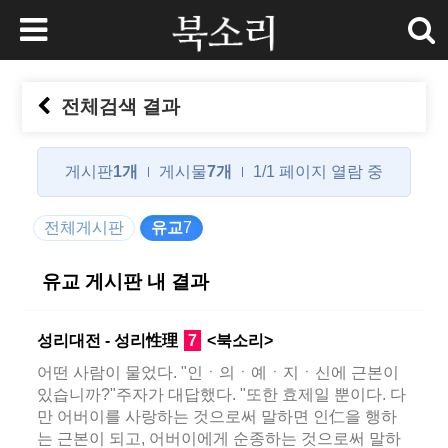
전체검색 결과
게시판
1개
게시물
7개
1/1 페이지 열람 중
전체게시판
유교
7
유교 게시판 내 결과
성리대전 - 성리性理
7
<북소리>
어떤 사람이 물었다. "인ㆍ의ㆍ예ㆍ지ㆍ신에 근본이
있습니까?"주자가 대답했다. "또한 효제일 뿐이다. 다
만 어버이를 사랑하는 것으로써 말하면 인仁을 행하
는 근본이 되고, 어버이에게 순종하는 것으로써 말하