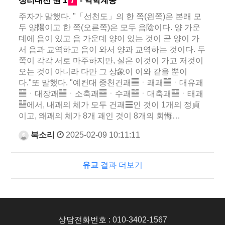
성리대전 권 1
7
- 역학계몽
주자가 말했다. "「선천도」의 한 쪽(왼쪽)은 본래 모
두 양陽이고 한 쪽(오른쪽)은 모두 음陰이다. 양 가운
데에 음이 있고 음 가운데 양이 있는 것이 곧 양이 가
서 음과 교역하고 음이 와서 양과 교역하는 것이다. 두
쪽이 각각 서로 마주하지만, 실은 이것이 가고 저것이
오는 것이 아니라 다만 그 상象이 이와 같을 뿐이
다."또 말했다. "예컨대 중천건괘䷀ㆍ쾌괘䷪ㆍ대유괘
䷍ㆍ대장괘䷡ㆍ소축괘䷈ㆍ수괘䷄ㆍ대축괘䷙ㆍ태괘
䷊에서, 내괘의 체가 모두 건괘☰인 것이 1개의 정貞
이고, 왜괘의 체가 8개 괘인 것이 8개의 회悔…
북소리
2025-02-09 10:11:11
유교
결과 더보기
상담전화번호 : 010-3402-1567